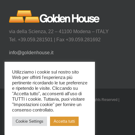
Cookie policy
via della Scienza, 22 – 41100 Modena – ITALY
Dati societari
Tel. +39.059.281501 | Fax +39.059.281692
info@goldenhouse.it
Utilizziamo i cookie sul nostro sito
Web per offrirti l'esperienza più
pertinente ricordando le tue preferenze
e ripetendo le visite. Cliccando su
"Accetta tutto", acconsenti all'uso di
TUTTI i cookie. Tuttavia, puoi visitare
© Copyright 2012 - 2026 | Golden House | All Rights Reserved |
"Impostazioni cookie" per fornire un
Powered by
Nouvelle Srl
consenso controllato.
Cookie Settings
Accetta tutti