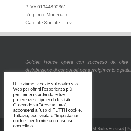
P.IVA 01344890361
Reg. Imp. Modena n…..
Capitale Sociale … i.v.
Golden House opera con successo da oltre 
distribuzione di conduttori per avvolgimento e piatti
Privacy policy
Utilizziamo i cookie sul nostro sito
Web per offrirti l'esperienza più
Cookie policy
pertinente ricordando le tue
Dati societari
preferenze e ripetendo le visite.
Cliccando su "Accetta tutto",
acconsenti all'uso di TUTTI i cookie.
Tuttavia, puoi visitare "Impostazioni
cookie" per fornire un consenso
controllato.
© Copyright 2012 - 2026 | Golden House | All Rights Reserved | 